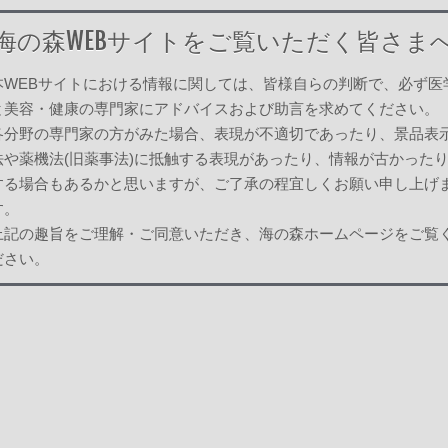
ュメント
海の森WEBサイトをご覧いただく皆さま
様変更のお知らせ
ュメント
本WEBサイトにおける情報に関しては、皆様自らの判断で、必ず医
ムメンテナンスのお詫び
と美容・健康の専門家にアドバイスおよび助言を求めてください。
ョップ海の森をご利用いただき、誠にありがとうございます。 11月10日（木）18時頃
各分野の専門家の方がみた場合、表現が不適切であったり、景品表
法や薬機法(旧薬事法)に抵触する表現があったり、情報が古かった
化粧品 資料「森海混の効果的な使用方法」を更新しました
する場合もあるかと思いますが、ご了承の程宜しくお願い申し上げ
ュメント
す。
化粧品 資料「頭皮・毛髪トラブルが気になる方におすすめ「
上記の趣旨をご理解・ご同意いただき、海の森ホームページをご覧
ュメント
ださい。
純植物性海の森 加湿Liquid 300ml」発売しました。
ュメント
化粧品 資料「地肌・毛髪トラブルが気になる方におすすめ「
ュメント
化粧品 資料「髪のパサつき対策」を更新しました
ュメント