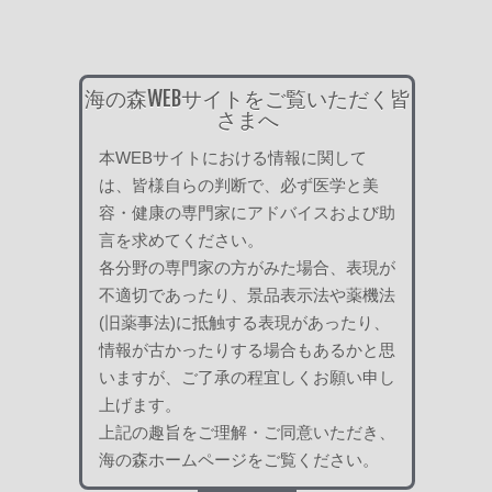
日々是新
月別アーカイブ
月
海の森WEBサイトをご覧いただく皆
別
さまへ
ア
ー
本WEBサイトにおける情報に関して
カ
は、皆様自らの判断で、必ず医学と美
イ
容・健康の専門家にアドバイスおよび助
ブ
日々是新
言を求めてください。
各分野の専門家の方がみた場合、表現が
肌と頭皮と毛髪の健康情報
不適切であったり、景品表示法や薬機法
(旧薬事法)に抵触する表現があったり、
日々是新 その症状本当に植物アレルギー?
情報が古かったりする場合もあるかと思
植物に触れると赤くなる、腫れる、痒くなるなどの反応が出た。そのため、植物ア
レルギーと思い込み、植物エ […]
いますが、ご了承の程宜しくお願い申し
上げます。
日々是新 湿度と肌の関係
上記の趣旨をご理解・ご同意いただき、
秋・冬の季節は、気温が下がり湿度も下がる。特にこれからの時期、暖房の使用に
よってより空気が乾燥しやす […]
海の森ホームページをご覧ください。